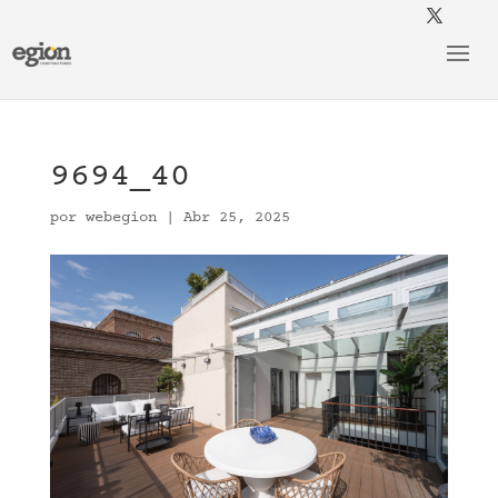
9694_40
por
webegion
|
Abr 25, 2025