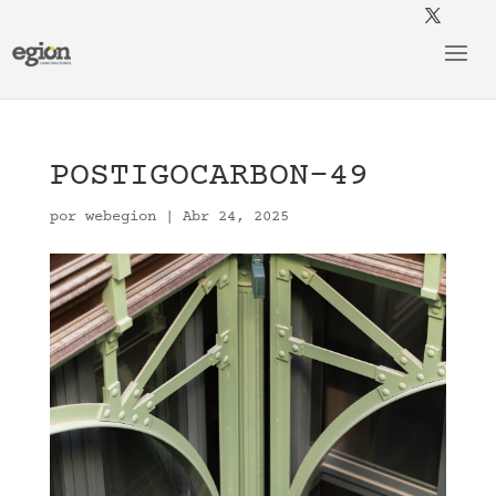
POSTIGOCARBON-49
por
webegion
|
Abr 24, 2025