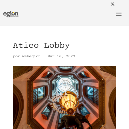
Atico Lobby
por
webegion
|
Mar 16, 2023