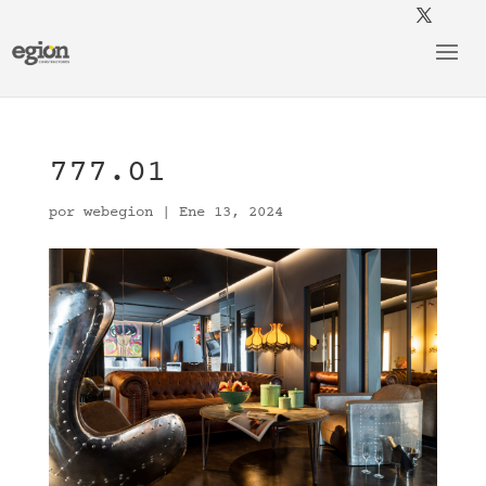
777.01
por
webegion
|
Ene 13, 2024