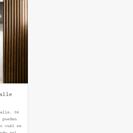
alle
alle. 06
 pueden
o cuál es
ndo así