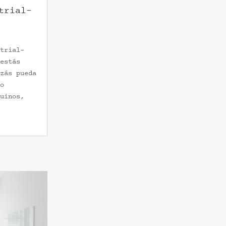
trial-
trial-
estás
zás pueda
o
uinos,