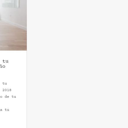
 tu
ño
 tu
 2018
o de tu
a tu