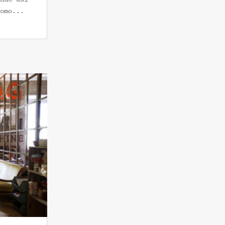
omo...