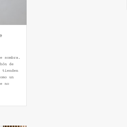
e
e sombra.
hón de
 tienden
omo un
e no